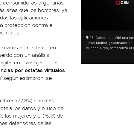
las consumidoras argentinas
ás altas que los hombres, ya
das las aplicaciones
01:05
01:29
la protección contra el
 hombres.
🗣️ "El Gobierno sufrió una inmensa derrota" 🎙️
San Cayetano: Jorge García 
Axel Kicillof, gobernador de la Provincia de
miles de peregrinos en Linier
 de datos aumentaron en
Buenos Aires, caracterizó el proyecto de Ley
de Buenos Aires destacó la f
de Inviolabilidad de la Propiedad Privada
multitud de peregrinos que 
uerdo con un análisis
como "una lista sábana con temas nefastos"
agua y soportó las bajas temp
igital en Investigaciones
y destacó "la movilización popular". 📌 La
últimos días: "Son dificultad
ncias por estafas virtuales
declaración fue desde el santuario de San
ser superadas por la fe". @b
Cayetano, donde también advirtió que "la
Y según estimaron, se
sociedad no solo sufre porque no llega sino
que también está endeudada".
hombres (72,8%) son más
oteja los datos y el uso de
de las mujeres y el 96,1% de
rmes defensores de las