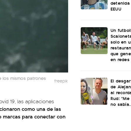
detenida 
EEUU
Un futbol
Scaloneta
solo en u
restauran
que gene
en redes
e los mismos patrones
El desgar
freepik
de Alejan
al record
Rud: "Me 
vid 19, las aplicaciones
no sabía..
cionaron como una de las
o marcas para conectar con