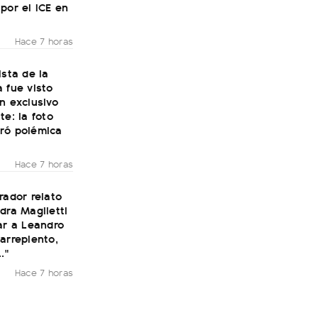
por el ICE en
Hace 7 horas
ista de la
 fue visto
n exclusivo
te: la foto
ró polémica
Hace 7 horas
rador relato
dra Maglietti
ar a Leandro
arrepiento,
."
Hace 7 horas