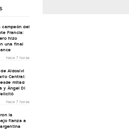
S
a campeón del
te Francia:
ero hizo
en una final
Dance
Hace 7 horas
 de Aldosivi
rio Central:
desde mitad
a y Ángel Di
elicitó
Hace 7 horas
ron la
bajo fianza a
 argentina