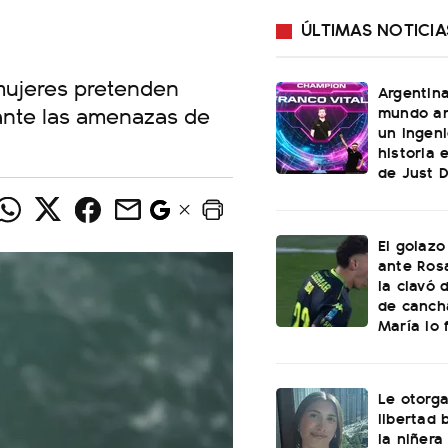
ÚLTIMAS NOTICIA
mujeres pretenden
Argentin
ante las amenazas de
mundo an
un ingeni
historia 
de Just 
El golazo
ante Rosa
la clavó 
de canch
María lo f
Le otorga
libertad 
la niñera