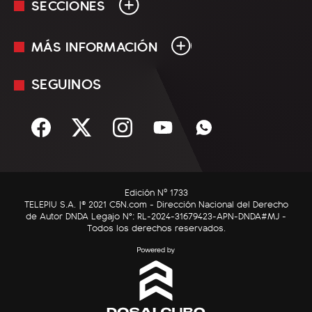
SECCIONES
MÁS INFORMACIÓN
En Vivo
Minuto Uno
SEGUINOS
Mediakit
Política
Términos y condiciones
Sociedad
Rss
Economía
Enfoque
Edición Nº 1733
C5N Autos
TELEPIU S.A. |© 2021 C5N.com - Dirección Nacional del Derecho
de Autor DNDA Legajo N°: RL-2024-31679423-APN-DNDA#MJ -
RatingCero
Todos los derechos reservados.
Deportes
Lifestyle
Astrología