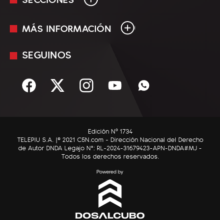
MÁS INFORMACIÓN
En Vivo
Minuto Uno
SEGUINOS
Mediakit
Política
Términos y condiciones
Sociedad
Rss
Economía
Enfoque
Edición Nº 1734
C5N Autos
TELEPIU S.A. |© 2021 C5N.com - Dirección Nacional del Derecho
de Autor DNDA Legajo N°: RL-2024-31679423-APN-DNDA#MJ -
RatingCero
Todos los derechos reservados.
Deportes
Lifestyle
Astrología