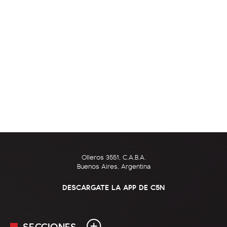
Olleros 3551, C.A.B.A.
Buenos Aires, Argentina
DESCARGATE LA APP DE C5N
SECCIONES