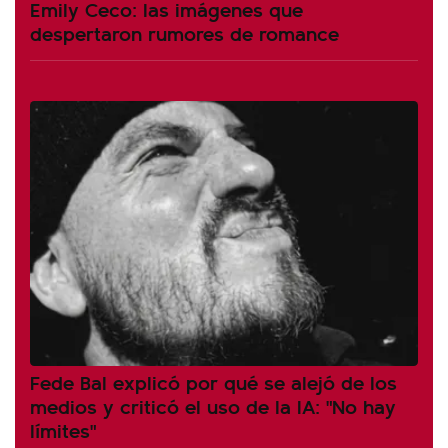
Emily Ceco: las imágenes que
despertaron rumores de romance
Fede Bal explicó por qué se alejó de los
medios y criticó el uso de la IA: "No hay
límites"