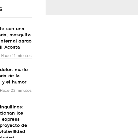
S
ste con una
da, mosquita
infernal dardo
li Acosta
Hace 11 minutos
dolor: murió
nda de la
n y el humor
Hace 22 minutos
inquilinos:
cionan los
s express
 proyecto de
violavilidad
piedad