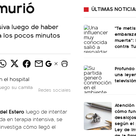
 murió
ÚLTIMAS NOTICIA
siva luego de haber
"Te meti
 a los pocos minutos
embaraza
muerta": 
contra Tu
Profundo 
una leye
televisió
fuego su camilla
Redes sociales
Atención 
cómo fun
 del Estero
luego de intentar
desalojo
a en terapia intensiva, se
según el
investiga cómo llegó el
Ley de In
de la Pro