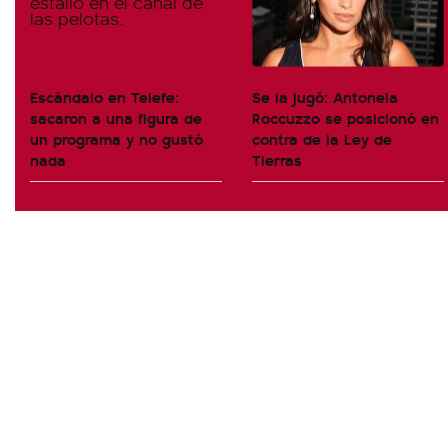
Escándalo en Telefe:
Se la jugó: Antonela
sacaron a una figura de
Roccuzzo se posicionó en
un programa y no gustó
contra de la Ley de
nada
Tierras