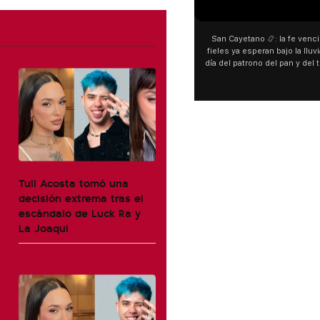
00:00
San Cayetano 📿: la fe venció al agu
fieles ya esperan bajo la lluvia ➡️ A h
día del patrono del pan y del trabajo, 
personas acampan en Liniers para ag
y pedir. 🎙️ @bernardomagnago
Tuli Acosta tomó una
decisión extrema tras el
escándalo de Luck Ra y
La Joaqui