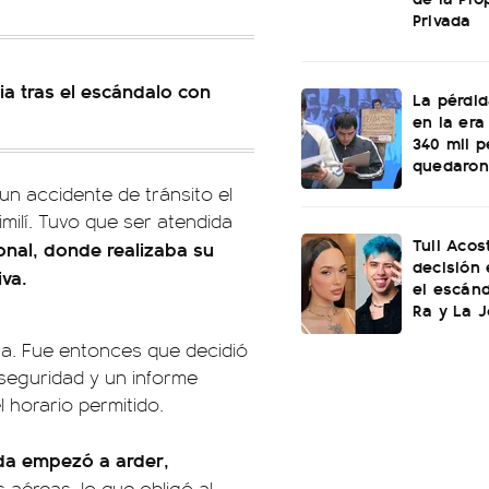
Privada
ia tras el escándalo con
La pérdi
en la era
340 mil 
quedaron 
un accidente de tránsito el
milí. Tuvo que ser atendida
Tuli Aco
ional, donde realizaba su
decisión 
iva.
el escán
Ra y La 
ca. Fue entonces que decidió
 seguridad y un informe
l horario permitido.
da empezó a arder,
s aéreas, lo que obligó al