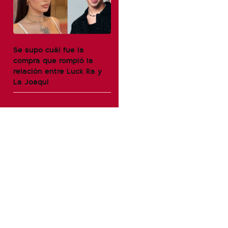
Se supo cuál fue la
compra que rompió la
relación entre Luck Ra y
La Joaqui