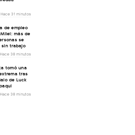
Hace 31 minutos
da de empleo
 Milei: más de
personas se
sin trabajo
Hace 38 minutos
sta tomó una
extrema tras
dalo de Luck
Joaqui
Hace 38 minutos