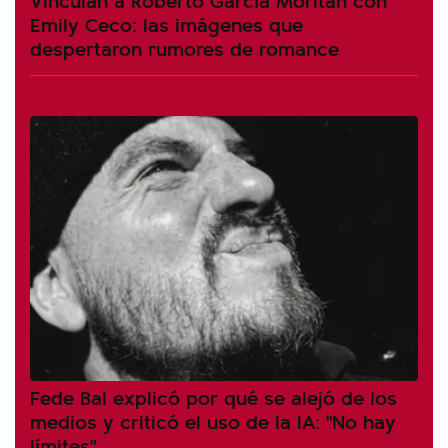
Emily Ceco: las imágenes que
despertaron rumores de romance
Fede Bal explicó por qué se alejó de los
medios y criticó el uso de la IA: "No hay
límites"