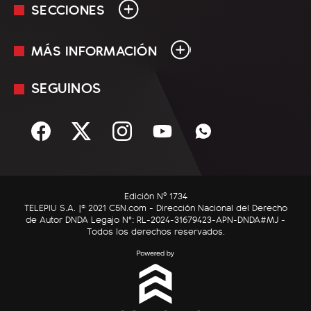
SECCIONES
MÁS INFORMACIÓN
En Vivo
Minuto Uno
SEGUINOS
Mediakit
Política
Términos y condiciones
Sociedad
Rss
Economía
Enfoque
Edición Nº 1734
C5N Autos
TELEPIU S.A. |© 2021 C5N.com - Dirección Nacional del Derecho
de Autor DNDA Legajo N°: RL-2024-31679423-APN-DNDA#MJ -
RatingCero
Todos los derechos reservados.
Deportes
Lifestyle
Astrología