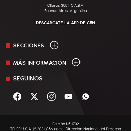
Olleros 3551, C.A.B.A.
Buenos Aires, Argentina
DESCARGATE LA APP DE C5N
SECCIONES
MÁS INFORMACIÓN
En Vivo
Minuto Uno
SEGUINOS
Mediakit
Política
Términos y condiciones
Sociedad
Rss
Economía
Enfoque
Edición Nº 1732
C5N Autos
TELEPIU S.A. |© 2021 C5N.com - Dirección Nacional del Derecho