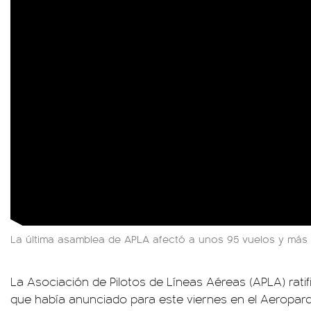
La última asamblea de APLA afectó a unos 95 vuelos y más 
La Asociación de Pilotos de Líneas Aéreas (APLA) rati
que había anunciado para este viernes en el Aeropar