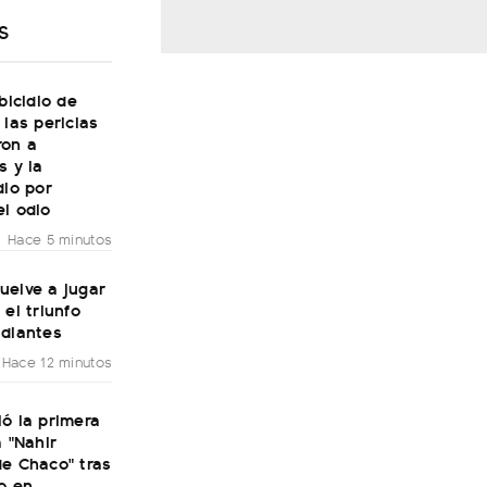
S
sbicidio de
 las pericias
ron a
s y la
dio por
l odio
Hace 5 minutos
uelve a jugar
 el triunfo
udiantes
Hace 12 minutos
ó la primera
a "Nahir
de Chaco" tras
o en