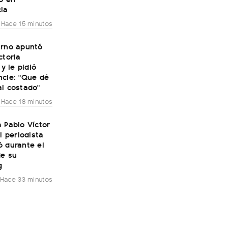
ia
Hace 15 minutos
irno apuntó
ctoria
 y le pidió
ncie: "Que dé
al costado"
Hace 18 minutos
 Pablo Víctor
el periodista
ó durante el
de su
g
Hace 33 minutos