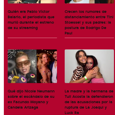
Quién era Pablo Víctor
Crecen los rumores de
Balario, el periodista que
distanciamiento entre Tini
murió durante el estreno
Stoessel y sus padres: la
de su streaming
postura de Rodrigo De
Paul
Qué dijo Nicole Neumann
La madre y la hermana de
sobre el escándalo de su
Tuli Acosta la defendieron
ex Facundo Moyano y
de las acusaciones por la
Candela Arizaga
ruptura de La Joaqui y
Luck Ra