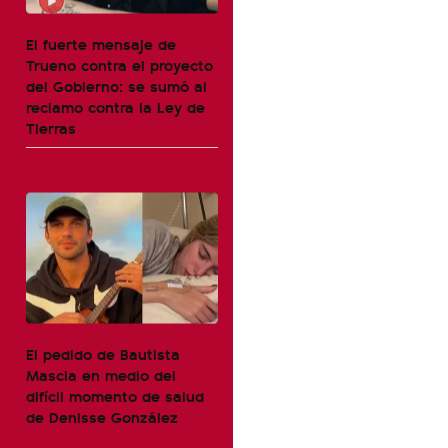
El fuerte mensaje de
Trueno contra el proyecto
del Gobierno: se sumó al
reclamo contra la Ley de
Tierras
El pedido de Bautista
Mascia en medio del
difícil momento de salud
de Denisse González