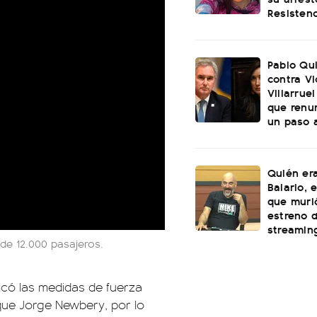
Resistenc
Pablo Qu
contra Vi
Villarruel
que renu
un paso 
Quién era
Balario, 
que muri
estreno 
streamin
de 12.000 pasajeros.
ficó las medidas de fuerza
que Jorge Newbery, por lo