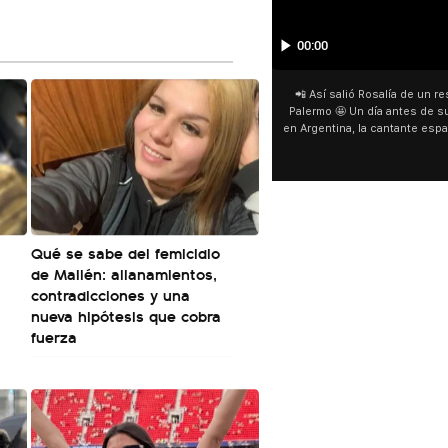
00:00
San Cayetano 📿: la fe venci
fieles ya esperan bajo la lluvi
día del patrono del pan y del 
personas acampan en Liniers
y pedir. 🎙️ @bernard
Qué se sabe del femicidio
de Mailén: allanamientos,
contradicciones y una
nueva hipótesis que cobra
fuerza