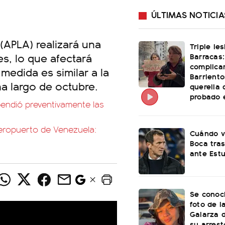
ÚLTIMAS NOTICIA
(APLA) realizará una
Triple le
es, lo que afectará
Barracas:
complica
medida es similar a la
Barriento
na largo de octubre.
querella 
probado e
spendió preventivamente las
aeropuerto de Venezuela:
Cuándo v
Boca tras
ante Est
Se conoci
foto de l
Galarza 
su arrest