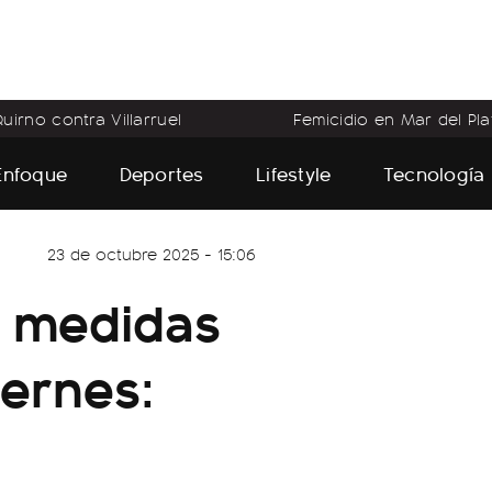
uirno contra Villarruel
Femicidio en Mar del Pla
Enfoque
Deportes
Lifestyle
Tecnología
23 de octubre 2025 - 15:06
n medidas
iernes: