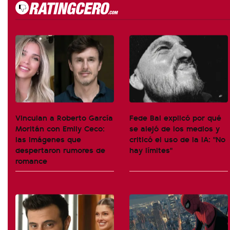
Vinculan a Roberto García
Fede Bal explicó por qué
Moritán con Emily Ceco:
se alejó de los medios y
las imágenes que
criticó el uso de la IA: "No
despertaron rumores de
hay límites"
romance