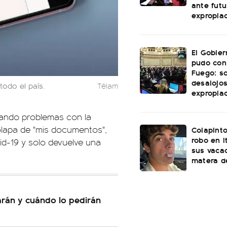
ante futu
expropia
El Gobie
pudo con
Fuego: s
desalojos
todo el país.
Télam
expropia
ando problemas con la
solapa de "mis documentos",
Colapinto
robo en I
id-19 y solo devuelve una
sus vacac
matera d
carán y cuándo lo pedirán