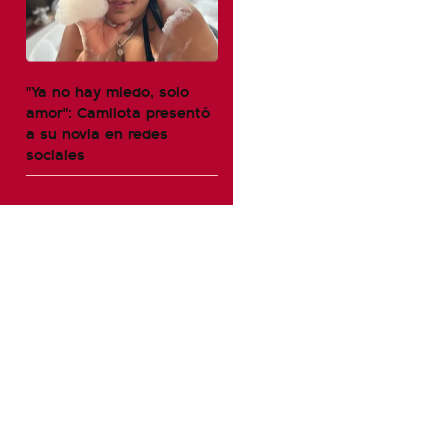
"Ya no hay miedo, solo
amor": Camilota presentó
a su novia en redes
sociales