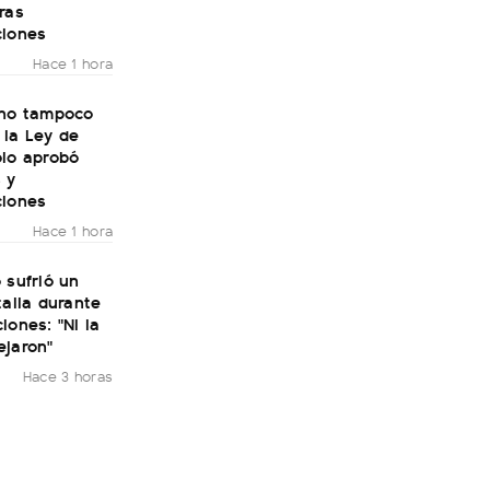
ras
ciones
Hace 1 hora
rno tampoco
 la Ley de
olo aprobó
 y
ciones
Hace 1 hora
 sufrió un
talia durante
iones: "Ni la
ejaron"
Hace 3 horas