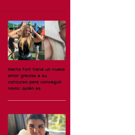
Marta Fort tiene un nuevo
amor gracias a su
concurso para conseguir
novio: quién es