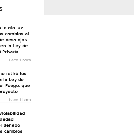
S
 le dio luz
os cambios al
de desalojos
 en la Ley de
 Privada
Hace 1 hora
no retiró los
a la Ley de
el Fuego: qué
proyecto
Hace 1 hora
violabilidad
piedad
el Senado
os cambios