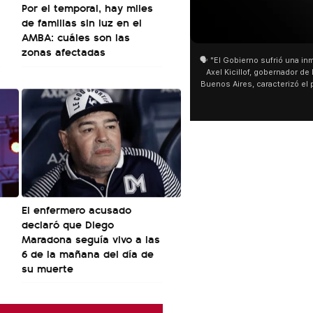
Por el temporal, hay miles
de familias sin luz en el
01:05
01:29
AMBA: cuáles son las
zonas afectadas
🗣️ "El Gobierno sufrió una inmensa derrota" 🎙️
San Cayetano: Jorge García Cu
Axel Kicillof, gobernador de la Provincia de
miles de peregrinos en Liniers
Buenos Aires, caracterizó el proyecto de Ley
de Buenos Aires destacó la fo
de Inviolabilidad de la Propiedad Privada
multitud de peregrinos que ac
como "una lista sábana con temas nefastos"
agua y soportó las bajas tempe
y destacó "la movilización popular". 📌 La
últimos días: "Son dificultade
declaración fue desde el santuario de San
ser superadas por la fe". @be
Cayetano, donde también advirtió que "la
sociedad no solo sufre porque no llega sino
que también está endeudada".
El enfermero acusado
declaró que Diego
Maradona seguía vivo a las
6 de la mañana del día de
su muerte