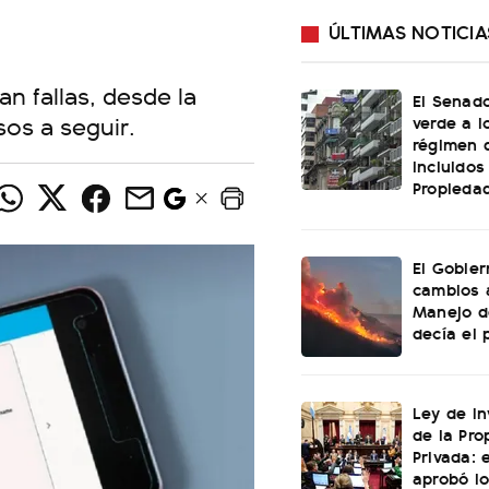
ÚLTIMAS NOTICIA
n fallas, desde la
El Senado
sos a seguir.
verde a l
régimen 
incluidos
Propiedad
El Gobier
cambios 
Manejo d
decía el 
Ley de In
de la Pro
Privada: 
aprobó l