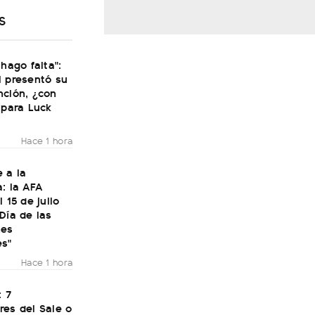
S
 hago falta":
i presentó su
nción, ¿con
 para Luck
Hace 1 hora
 a la
: la AFA
 15 de julio
Día de las
nes
es"
Hace 1 hora
: 7
res del Sale o