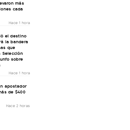
levaron más
llones cada
Hace 1 hora
ó el destino
rá la bandera
nas que
a Selección
riunfo sobre
a
Hace 1 hora
un apostador
 más de $400
Hace 2 horas