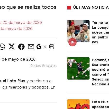
eo que se realiza todos
ÚLTIMAS NOTICIA
les 20 de mayo de 2026
"Ya no te
La Joaqu
6 de mayo de 2026
nueva ca
un palito
Ra?
Homenaje
Scaloneta
Redes Sociales
declaró el
como el "
Seleccio
 el Loto Plus
y se dieron a
Nacional
 los miércoles y sábados. En
Loto Plus
apostado