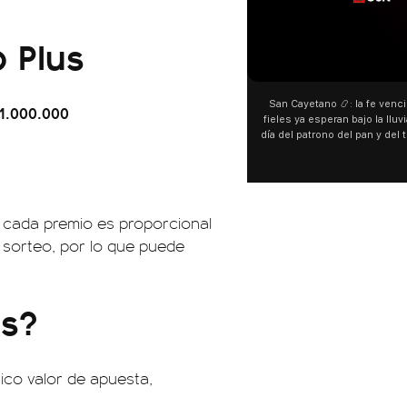
 Plus
00:00
San Cayetano 📿: la fe venció al agu
1.000.000
fieles ya esperan bajo la lluvia ➡️ A h
día del patrono del pan y del trabajo, 
personas acampan en Liniers para ag
y pedir. 🎙️ @bernardomagnago
en cada premio es proporcional
l sorteo, por lo que puede
us?
ico valor de apuesta,