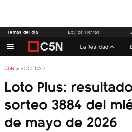
Temas del día
Ley de Tierras
Q
La Realidad
C5N >
SOCIEDAD
Loto Plus: resultado
sorteo 3884 del mi
de mayo de 2026