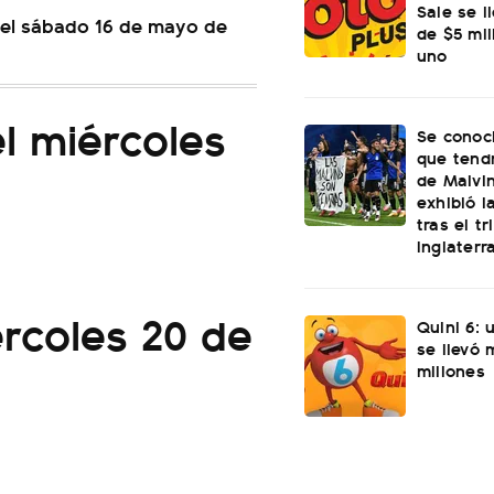
Sale se l
 del sábado 16 de mayo de
de $5 mi
uno
el miércoles
Se conoci
que tend
de Malvi
exhibió l
tras el t
Inglaterr
ércoles 20 de
Quini 6: 
se llevó
millones