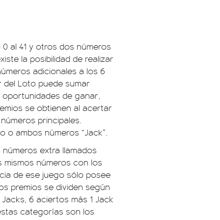
l 0 al 41 y otros dos números
iste la posibilidad de realizar
números adicionales a los 6
dor del Loto puede sumar
 oportunidades de ganar,
mios se obtienen al acertar
s números principales.
no o ambos números “Jack”.
2 números extra llamados
los mismos números con los
encia de ese juego sólo posee
los premios se dividen según
Jacks, 6 aciertos más 1 Jack
estas categorías son los