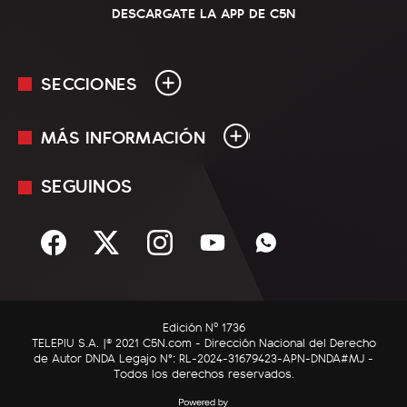
DESCARGATE LA APP DE C5N
SECCIONES
MÁS INFORMACIÓN
En Vivo
Minuto Uno
SEGUINOS
Mediakit
Política
Términos y condiciones
Sociedad
Rss
Economía
Enfoque
Edición Nº 1736
C5N Autos
TELEPIU S.A. |© 2021 C5N.com - Dirección Nacional del Derecho
de Autor DNDA Legajo N°: RL-2024-31679423-APN-DNDA#MJ -
RatingCero
Todos los derechos reservados.
Deportes