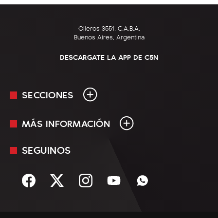
Olleros 3551, C.A.B.A.
Buenos Aires, Argentina
DESCARGATE LA APP DE C5N
SECCIONES
MÁS INFORMACIÓN
En Vivo
Minuto Uno
SEGUINOS
Mediakit
Política
Términos y condiciones
Sociedad
Rss
Economía
Enfoque