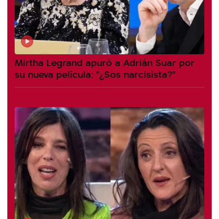
Mirtha Legrand apuró a Adrián Suar por
su nueva película: "¿Sos narcisista?"