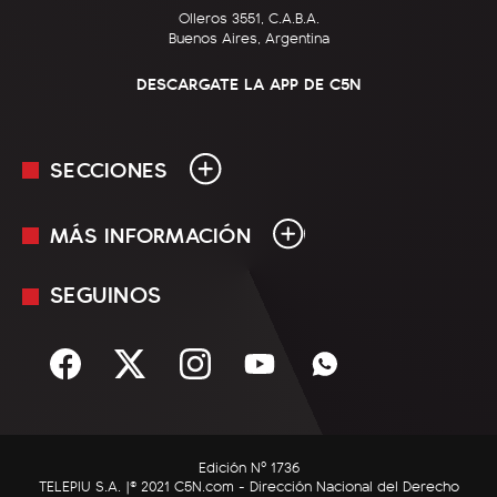
Olleros 3551, C.A.B.A.
Buenos Aires, Argentina
DESCARGATE LA APP DE C5N
SECCIONES
MÁS INFORMACIÓN
En Vivo
Minuto Uno
SEGUINOS
Mediakit
Política
Términos y condiciones
Sociedad
Rss
Economía
Enfoque
Edición Nº 1736
C5N Autos
TELEPIU S.A. |© 2021 C5N.com - Dirección Nacional del Derecho