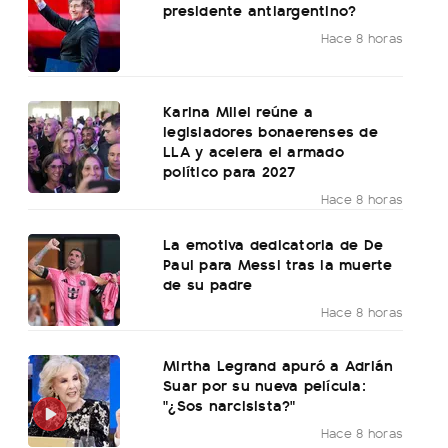
presidente antiargentino?
Hace 8 horas
Karina Milei reúne a
legisladores bonaerenses de
LLA y acelera el armado
político para 2027
Hace 8 horas
La emotiva dedicatoria de De
Paul para Messi tras la muerte
de su padre
Hace 8 horas
Mirtha Legrand apuró a Adrián
Suar por su nueva película:
"¿Sos narcisista?"
Hace 8 horas