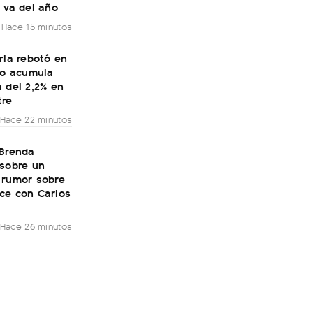
 va del año
Hace 15 minutos
ria rebotó en
ro acumula
 del 2,2% en
tre
Hace 22 minutos
 Brenda
 sobre un
 rumor sobre
ce con Carlos
Hace 26 minutos