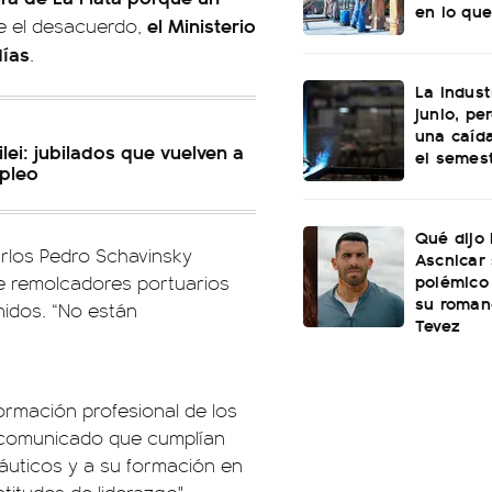
en lo que
el Ministerio
e el desacuerdo,
días
.
La indust
junio, pe
una caída
lei: jubilados que vuelven a
el semes
mpleo
Qué dijo
arlos Pedro Schavinsky
Ascnicar
polémico
de remolcadores portuarios
su roman
idos. “No están
Tevez
ormación profesional de los
n comunicado que cumplían
áuticos y a su formación en