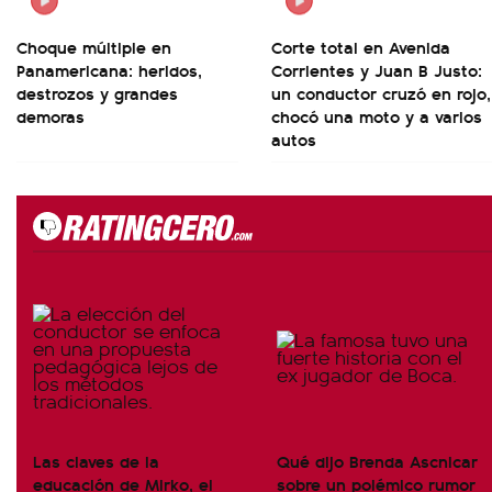
Choque múltiple en
Corte total en Avenida
Panamericana: heridos,
Corrientes y Juan B Justo:
destrozos y grandes
un conductor cruzó en rojo,
demoras
chocó una moto y a varios
autos
Las claves de la
Qué dijo Brenda Ascnicar
educación de Mirko, el
sobre un polémico rumor