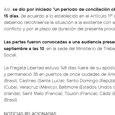
se dio por iniciado "un periodo de conciliación o
Así,
15 días
, de acuerdo a lo establecido en el Artículo 11°
debiendo retrotraerse la situación a la existente con an
conflicto y por el plazo de duración del presente proce
Las partes fueron convocadas a una audiencia presen
septiembre a las 10
, en la sede del Ministerio de Trab
Social.
La Fragata Libertad estuvo 148 días fuera de su apost
y permaneció 35 en puertos de once ciudades de Amé
(Brasil), Castries (Santa Lucía), Santo Domingo (Repúb
(Cuba), Veracruz (México), Baltimore (Estados Unidos 
(Irlanda), Saint Malo (Francia), Toulón (Francia), Cádiz 
(Brasil).
NOTICIAS RELACIONADAS