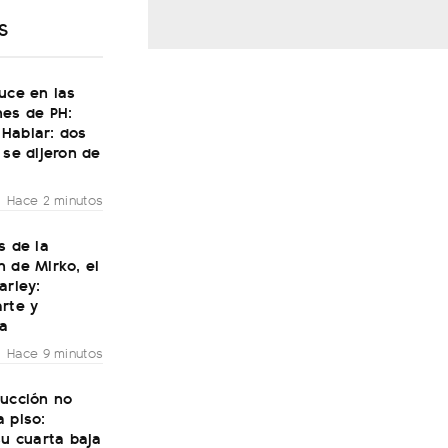
S
uce en las
nes de PH:
Hablar: dos
 se dijeron de
Hace 2 minutos
s de la
 de Mirko, el
arley:
rte y
ía
Hace 9 minutos
rucción no
 piso:
su cuarta baja