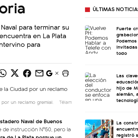
oria
ÚLTIMAS NOTICIA
 Naval para terminar su
Fuerte cr
 encuentra en La Plata
grabacio
Podemos 
intervino para
invitadas
todo
Las clave
educación
hijo de M
alemán, a
tecnolog
 por un reclamo gremial.
Télam
postadero Naval de Buenos
La const
encuentra
e de instrucción Nº50, pero la
registró 
ura de La Plata porque un