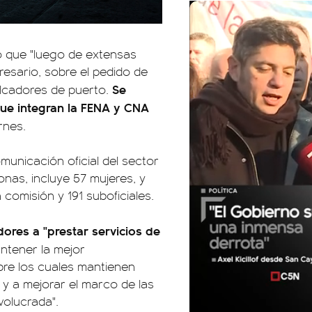
ó que "luego de extensas
resario, sobre el pedido de
Se
olcadores de puerto.
que integran la FENA y CNA
rnes.
unicación oficial del sector
onas, incluye 57 mujeres, y
 comisión y 191 suboficiales.
dores a "prestar servicios de
ntener la mejor
bre los cuales mantienen
l y a mejorar el marco de las
volucrada".