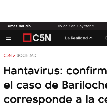
Temas del día
Día de San Cayetano
La Realidad
C5N >
SOCIEDAD
Hantavirus: confir
el caso de Bariloch
corresponde a la 