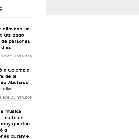
S
: eliminan un
 utilizado
s de personas
 días
Hace 8 minutos
gó a Colombia:
rá de la
 de Abelardo
riella
Hace 23 minutos
la música
: murió un
e muy querido
ó a
ones durante