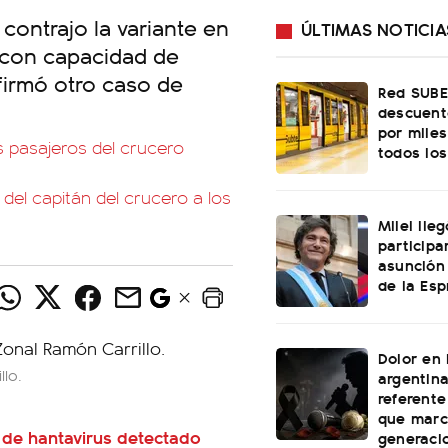
 contrajo la variante en
ÚLTIMAS NOTICIA
o con capacidad de
firmó otro caso de
Red SUBE
descuento
por mile
s pasajeros del crucero
todos los
del capitán del crucero a los
Milei lle
participa
asunción
de la Esp
Dolor en 
llo.
argentina
referent
que marc
 de hantavirus detectado
generaci