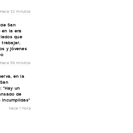
Hace 32 minutos
 de San
 en la era
bilados que
 trabajar,
os y jóvenes
eo
Hace 56 minutos
erva, en la
 San
: "Hay un
ansado de
 incumplidas"
Hace 1 hora