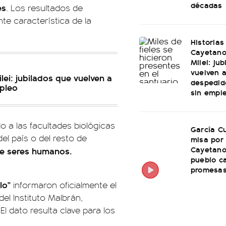
décadas
es
. Los resultados de
te característica de la
Historias
Cayetano
Milei: ju
vuelven a
lei: jubilados que vuelven a
despedid
mpleo
sin empl
do a las facultades biológicas
García Cu
el país o del resto de
misa por
Cayetano
re seres humanos.
pueblo c
promesas
lo"
informaron oficialmente el
del Instituto Malbrán,
l dato resulta clave para los