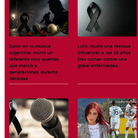
Dolor en la música
Luto: murió una famosa
argentina: murió un
influencer a los 26 años
referente muy querido
tras luchar contra una
que marcó a
grave enfermedad
generaciones durante
décadas