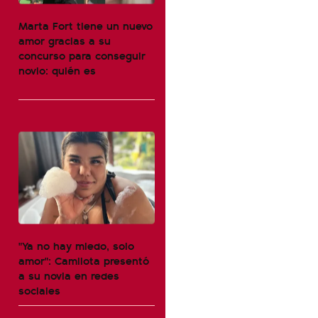
Marta Fort tiene un nuevo
amor gracias a su
concurso para conseguir
novio: quién es
"Ya no hay miedo, solo
amor": Camilota presentó
a su novia en redes
sociales