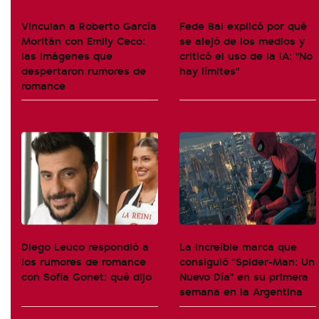
Vinculan a Roberto García
Fede Bal explicó por qué
Moritán con Emily Ceco:
se alejó de los medios y
las imágenes que
criticó el uso de la IA: "No
despertaron rumores de
hay límites"
romance
Diego Leuco respondió a
La increíble marca que
los rumores de romance
consiguió "Spider-Man: Un
con Sofía Gonet: qué dijo
Nuevo Día" en su primera
semana en la Argentina