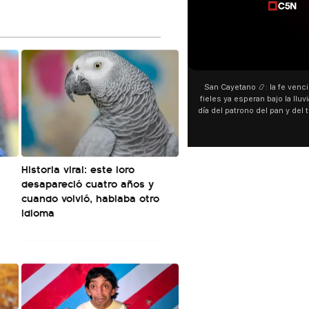
00:00
00:00
San Cayetano 📿: la fe venció al agua y los
“Preferís la joda y yo pref
fieles ya esperan bajo la lluvia ➡️ A horas del
¿Indirecta para Luck Ra? La
día del patrono del pan y del trabajo, miles de
"Te vi", su nueva colabor
personas acampan en Liniers para agradecer
Callejero Fino, y las redes
y pedir. 🎙️ @bernardomagnago
encontrar similitudes entre
declaraciones que hizo tra
del cantante cordobés. 🗣
Historia viral: este loro
"hablamos idiomas distinto
desapareció cuatro años y
hago falta" despertaron 
especulaciones entre su
cuando volvió, hablaba otro
aunque la artista no confi
idioma
esté inspirado en su expa
pensás? 🥺