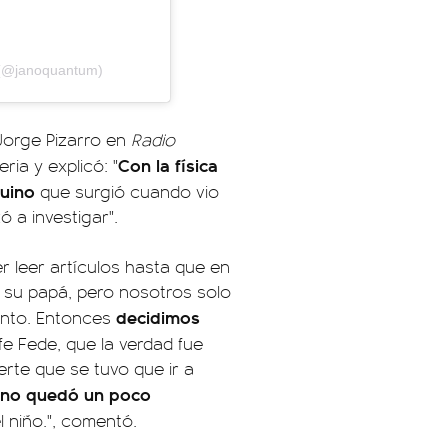
 (@janoquantum)
Jorge Pizarro en
Radio
Con la física
ria y explicó: "
nuino
que surgió cuando vio
ó a investigar".
er leer artículos hasta que en
su papá, pero nosotros solo
decidimos
nto. Entonces
rofe Fede, que la verdad fue
erte que se tuvo que ir a
no quedó un poco
el niño.", comentó.