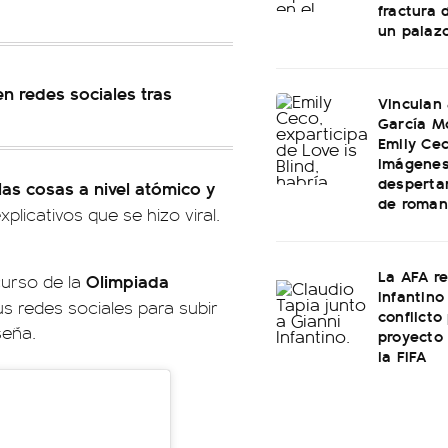
fractura 
un palaz
n redes sociales tras
Vinculan
García M
Emily Cec
imágenes
desperta
 las cosas a nivel atómico y
de roman
licativos que se hizo viral.
La AFA r
Olimpiada
urso de la
Infantino 
sus redes sociales para subir
conflicto
seña.
proyecto
la FIFA