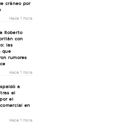
de cráneo por
o
Hace 1 hora
 a Roberto
oritán con
o: las
 que
ron rumores
ce
Hace 1 hora
espaldó a
tras el
 por el
 comercial en
Hace 1 hora