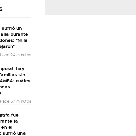
S
 sufrió un
talia durante
iones: "Ni la
ejaron"
Hace 24 minutos
mporal, hay
familias sin
 AMBA: cuáles
zonas
s
Hace 57 minutos
rafa fue
rante la
 en el
 sufrió una