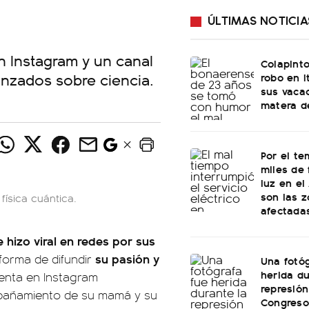
ÚLTIMAS NOTICIA
n Instagram y un canal
Colapinto
nzados sobre ciencia.
robo en I
sus vacac
matera d
Por el te
miles de 
luz en el
son las 
física cuántica.
afectada
 hizo viral en redes por sus
su pasión y
 forma de difundir
Una fotóg
herida du
enta en Instagram
represión
pañamiento de su mamá y su
Congreso: