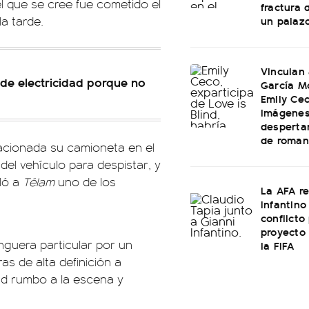
el que se cree fue cometido el
fractura 
un palaz
la tarde.
Vinculan
 de electricidad porque no
García M
Emily Cec
imágenes
desperta
de roman
cionada su camioneta en el
 del vehículo para despistar, y
aló a
Télam
uno de los
La AFA r
Infantino 
conflicto
proyecto
nguera particular por un
la FIFA
s de alta definición a
ad rumbo a la escena y