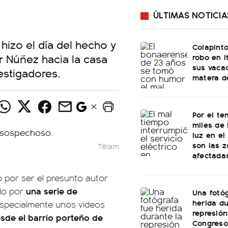
ÚLTIMAS NOTICIA
hizo el día del hecho y
Colapinto
 Núñez hacia la casa
robo en I
sus vacac
estigadores.
matera d
Por el te
miles de 
luz en el
son las 
Télam
afectada
o por ser el presunto autor
una serie de
do por
Una fotóg
herida du
 especialmente unos videos
represión
sde el barrio porteño de
Congreso: