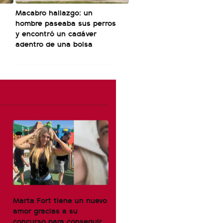
Macabro hallazgo: un
hombre paseaba sus perros
y encontró un cadáver
adentro de una bolsa
Marta Fort tiene un nuevo
amor gracias a su
concurso para conseguir