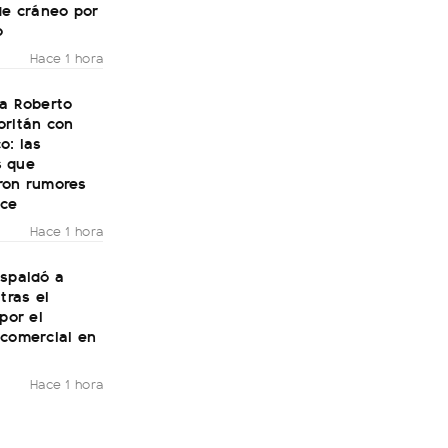
de cráneo por
o
Hace 1 hora
 a Roberto
oritán con
o: las
 que
ron rumores
ce
Hace 1 hora
espaldó a
tras el
 por el
 comercial en
Hace 1 hora