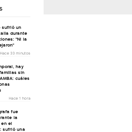
S
 sufrió un
talia durante
iones: "Ni la
ejaron"
Hace 33 minutos
mporal, hay
familias sin
 AMBA: cuáles
zonas
s
Hace 1 hora
rafa fue
rante la
 en el
 sufrió una