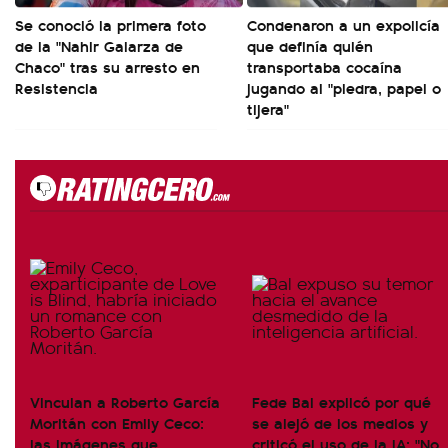
Se conoció la primera foto
Condenaron a un expolicía
de la "Nahir Galarza de
que definía quién
Chaco" tras su arresto en
transportaba cocaína
Resistencia
jugando al "piedra, papel o
tijera"
Vinculan a Roberto García
Fede Bal explicó por qué
Moritán con Emily Ceco:
se alejó de los medios y
las imágenes que
criticó el uso de la IA: "No