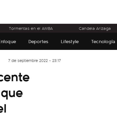
Tormentas en el AMBA
Candela Arizaga
Enfoque
Deportes
Lifestyle
Tecnología
7 de septiembre 2022 - 23:17
cente
 que
el