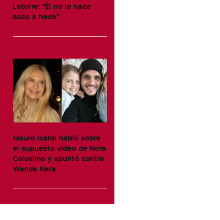
Latorre: "Él no le hace
asco a nada"
Mauro Icardi habló sobre
el supuesto video de Nora
Colosimo y apuntó contra
Wanda Nara