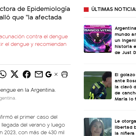
ectora de Epidemiología
ÚLTIMAS NOTICIA
alló que "la afectada
Argentin
mundo an
vacunación contra el dengue
un ingeni
ir el dengue y recomiendan
historia 
de Just 
El golazo
ante Rosa
la clavó 
de canch
gentina.
María lo f
firmó el primer caso del
Le otorga
a llegada del verano y luego
libertad 
en 2023, con más de 430 mil
la niñera