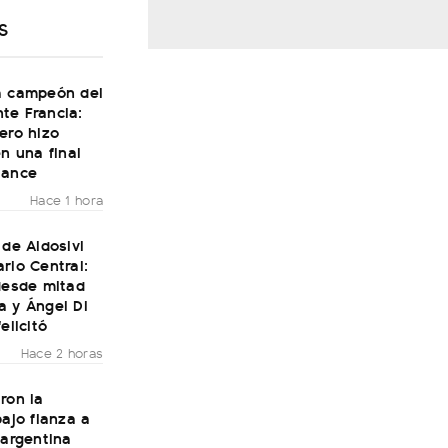
S
a campeón del
te Francia:
ero hizo
en una final
Dance
Hace 1 hora
 de Aldosivi
rio Central:
desde mitad
a y Ángel Di
elicitó
Hace 2 horas
ron la
bajo fianza a
 argentina