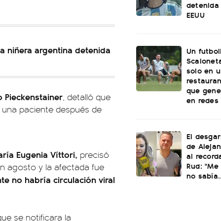
detenida 
EEUU
la niñera argentina detenida
Un futbol
Scaloneta
solo en u
restauran
que gene
o Pieckenstainer
, detalló que
en redes
n una paciente después de
El desgar
de Alejan
ría Eugenia Víttori,
precisó
al record
Rud: "Me 
 en agosto y la afectada fue
no sabía..
e no habría circulación viral
e se notificara la