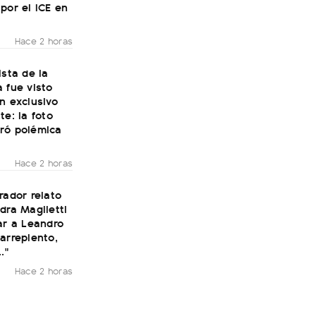
por el ICE en
Hace 2 horas
ista de la
 fue visto
n exclusivo
te: la foto
ró polémica
Hace 2 horas
rador relato
dra Maglietti
ar a Leandro
arrepiento,
."
Hace 2 horas