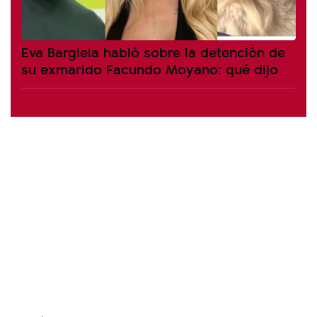
Eva Bargiela habló sobre la detención de
su exmarido Facundo Moyano: qué dijo