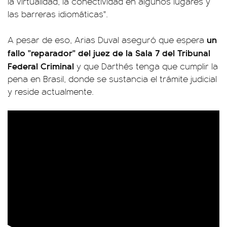
la virtualidad, la conectividad en algunos lugares y
las barreras idiomáticas".
un
A pesar de eso, Arias Duval aseguró que espera
fallo "reparador" del juez de la Sala 7 del Tribunal
Federal Criminal
y que Darthés tenga que cumplir la
pena en Brasil, donde se sustancia el trámite judicial
y reside actualmente.