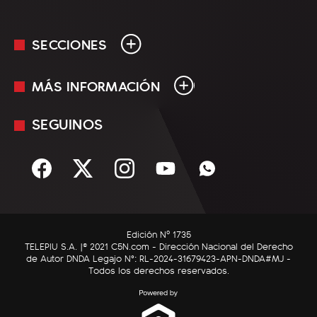
SECCIONES
MÁS INFORMACIÓN
En Vivo
Minuto Uno
SEGUINOS
Mediakit
Política
Términos y condiciones
Sociedad
Rss
Economía
Enfoque
Edición Nº 1735
C5N Autos
TELEPIU S.A. |© 2021 C5N.com - Dirección Nacional del Derecho
de Autor DNDA Legajo N°: RL-2024-31679423-APN-DNDA#MJ -
RatingCero
Todos los derechos reservados.
Deportes