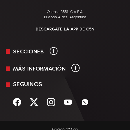
Olleros 3551, C.A.B.A.
Buenos Aires, Argentina
DESCARGATE LA APP DE C5N
SECCIONES
MÁS INFORMACIÓN
En Vivo
Minuto Uno
SEGUINOS
Mediakit
Política
Términos y condiciones
Sociedad
Rss
Economía
Enfoque
Edición Nº 1733