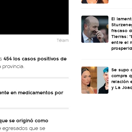
El lamen
Sturzeneg
fracaso d
Tierras: "
Télam
entre el 
prosperi
454 los casos positivos de
s
 provincia.
Se supo c
compra q
relación 
y La Joaq
ente en medicamentos por
 que se originó como
e egresados que se