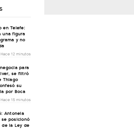
S
 en Telefe:
 una figura
ograma y no
da
Hace 12 minutos
 negocia para
iver, se filtró
e Thiago
onfesó su
ia por Boca
Hace 15 minutos
ó: Antonela
 se posicionó
 de la Ley de