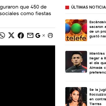
seguraron que 450 de
ÚLTIMAS NOTICIA
sociales como fiestas
Escándalo
sacaron a
de un pr
gustó na
Mientras
llegar a R
el día qu
Almada c
preferenc
Se la jug
Roccuzzo
en contra
Tierras