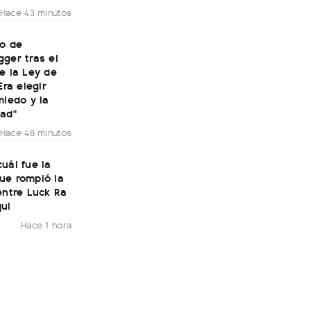
Hace 43 minutos
to de
ger tras el
e la Ley de
Era elegir
miedo y la
dad"
Hace 48 minutos
uál fue la
ue rompió la
entre Luck Ra
ui
Hace 1 hora