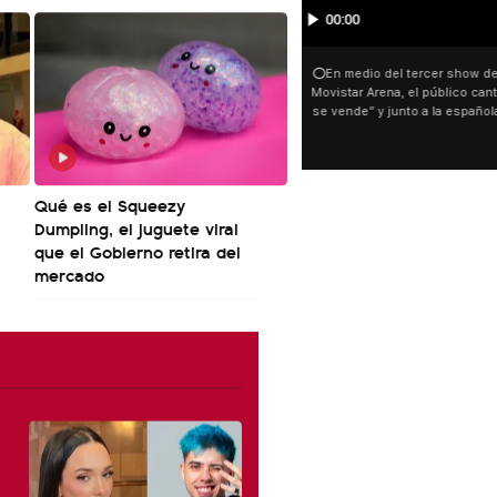
00:00
⭕En medio del tercer show d
Movistar Arena, el público can
se vende” y junto a la españ
ocurrió a dos días de la votac
Tierras.
Qué es el Squeezy
Dumpling, el juguete viral
que el Gobierno retira del
mercado