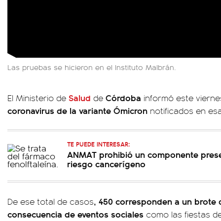
Las pruebas se hicieron en el Instituto Malbrán.
Salud
Córdoba
El Ministerio de
de
informó este vierne
coronavirus de la variante Ómicron
notificados en esa
TE PUEDE INTERESAR:
ANMAT prohibió un componente pres
riesgo cancerígeno
, 450 corresponden a un brote
De ese total de casos
consecuencia de eventos sociales
como las fiestas d