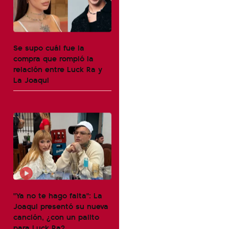
Se supo cuál fue la
compra que rompió la
relación entre Luck Ra y
La Joaqui
"Ya no te hago falta": La
Joaqui presentó su nueva
canción, ¿con un palito
para Luck Ra?