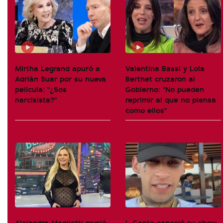
Mirtha Legrand apuró a
Valentina Bassi y Lola
Adrián Suar por su nueva
Berthet cruzaron al
película: "¿Sos
Gobierno: "No pueden
narcisista?"
reprimir al que no piensa
como ellos"
Alejandra Maglietti reveló
L-Gante canceló su show