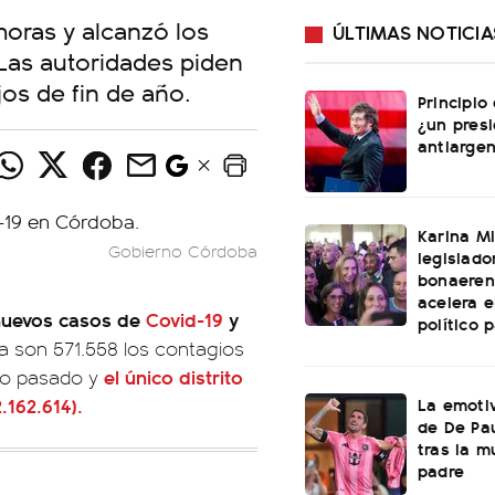
horas y alcanzó los
ÚLTIMAS NOTICIA
Las autoridades piden
os de fin de año.
Principio
¿un pres
antiargen
Karina Mi
Gobierno Córdoba
legislado
bonaeren
acelera 
 nuevos casos de
Covid-19
y
político 
a son 571.558 los contagios
el único distrito
ño pasado y
La emotiv
.162.614).
de De Pa
tras la m
padre