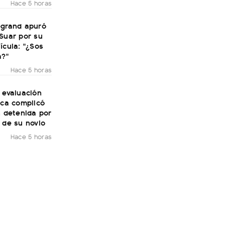
Hace 5 horas
egrand apuró
Suar por su
ícula: "¿Sos
a?"
Hace 5 horas
 evaluación
ica complicó
n detenida por
 de su novio
Hace 5 horas