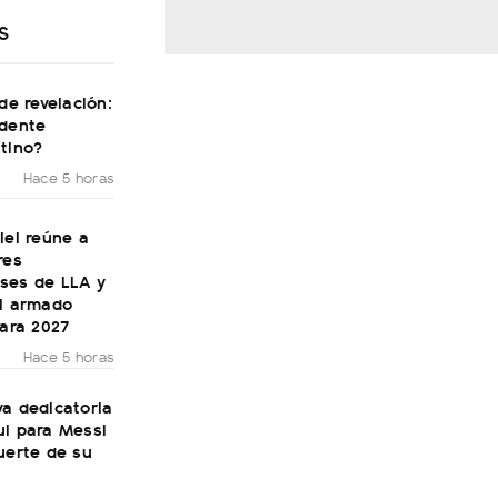
S
 de revelación:
idente
tino?
Hace 5 horas
lei reúne a
res
ses de LLA y
el armado
para 2027
Hace 5 horas
a dedicatoria
ul para Messi
uerte de su