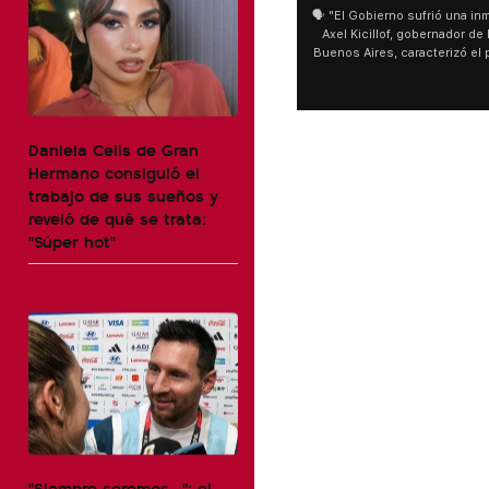
🗣️ "El Gobierno sufrió una inm
Axel Kicillof, gobernador de 
Buenos Aires, caracterizó el
de Inviolabilidad de la Pro
como "una lista sábana con 
y destacó "la movilización p
declaración fue desde el sa
Daniela Celis de Gran
Cayetano, donde también ad
sociedad no solo sufre porqu
Hermano consiguió el
que también está end
trabajo de sus sueños y
reveló de qué se trata:
"Súper hot"
"Siempre seremos...": el