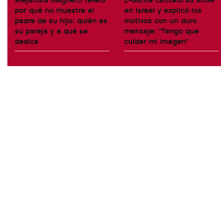
por qué no muestra al
en Israel y explicó los
padre de su hijo: quién es
motivos con un duro
su pareja y a qué se
mensaje: "Tengo que
dedica
cuidar mi imagen"