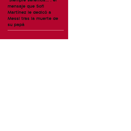
mensaje que Sofi
Martínez le dedicó a
Messi tras la muerte de
su papá