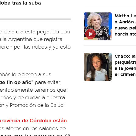
doba tras la suba
Mirtha L
a Adrián 
nueva pel
 tercera ola está pegando con
narcisist
 la Argentina que registra
ueron por las nubes y ya está
Chaco: la
psiquiátr
a la jove
el crimen
obés le pidieron a sus
de fin de año"
para evitar
amentablemente tenemos que
darnos y de cuidar a nuestra
ión y Promoción de la Salud.
 provincia de Córdoba están
os aforos en los salones de
o para que los mayores de 60