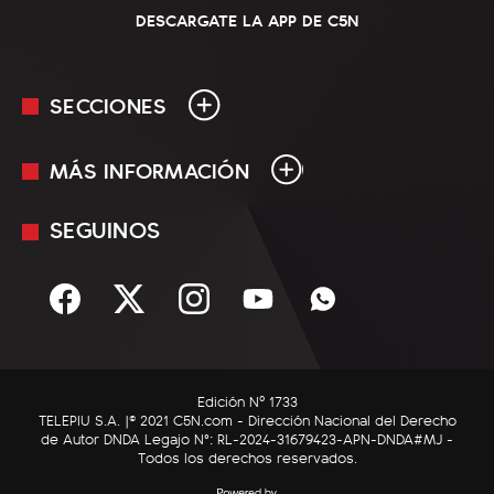
DESCARGATE LA APP DE C5N
SECCIONES
MÁS INFORMACIÓN
En Vivo
Minuto Uno
SEGUINOS
Mediakit
Política
Términos y condiciones
Sociedad
Rss
Economía
Enfoque
Edición Nº 1733
C5N Autos
TELEPIU S.A. |© 2021 C5N.com - Dirección Nacional del Derecho
de Autor DNDA Legajo N°: RL-2024-31679423-APN-DNDA#MJ -
RatingCero
Todos los derechos reservados.
Deportes