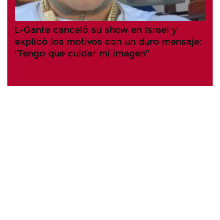
L-Gante canceló su show en Israel y
explicó los motivos con un duro mensaje:
"Tengo que cuidar mi imagen"