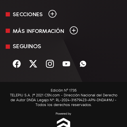
SECCIONES
MÁS INFORMACIÓN
En Vivo
Minuto Uno
SEGUINOS
Mediakit
Política
Términos y condiciones
Sociedad
Rss
Economía
Enfoque
Edición Nº 1735
C5N Autos
TELEPIU S.A. |© 2021 C5N.com - Dirección Nacional del Derecho
de Autor DNDA Legajo N°: RL-2024-31679423-APN-DNDA#MJ -
RatingCero
Todos los derechos reservados.
Deportes
Lifestyle