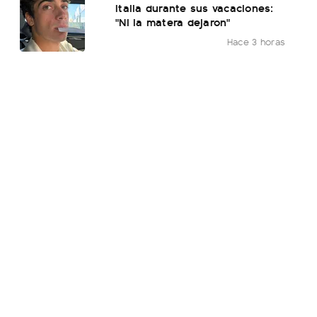
Italia durante sus vacaciones:
"Ni la matera dejaron"
Hace 3 horas