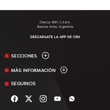
Olleros 3551, C.A.B.A.
Buenos Aires, Argentina
DESCARGATE LA APP DE C5N
SECCIONES
MÁS INFORMACIÓN
En Vivo
Minuto Uno
SEGUINOS
Mediakit
Política
Términos y condiciones
Sociedad
Rss
Economía