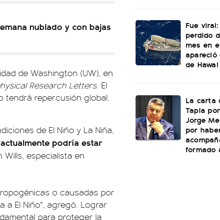
Fue viral
 semana nublado y con bajas
perdido 
mes en e
apareció 
de Hawai
rsidad de Washington (UW), en
ysical Research Letters
. El
o tendrá repercusión global.
La carta 
Tapia por
Jorge Mes
por habe
iciones de El Niño y La Niña,
acompañ
o actualmente podría estar
formado a
 Wills, especialista en
ntropogénicas o causadas por
a a El Niño", agregó. Lograr
ndamental para proteger la