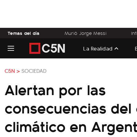
Temas del día
Murió Jorge Messi
In
La Realidad
C5N >
SOCIEDAD
Alertan por las
consecuencias del
climático en Argen