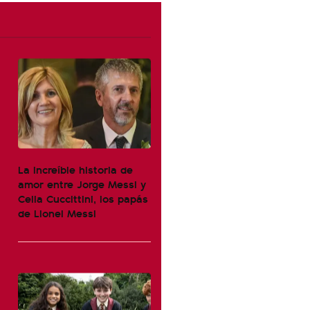
La increíble historia de
amor entre Jorge Messi y
Celia Cuccittini, los papás
de Lionel Messi