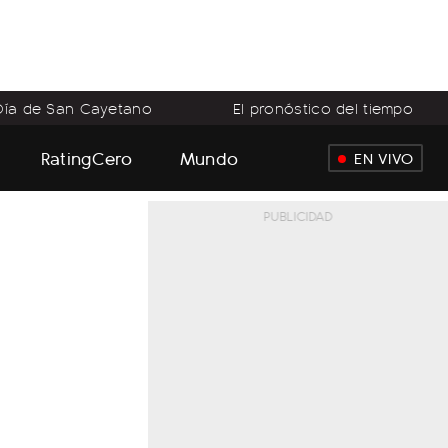
Día de San Cayetano
El pronóstico del tiempo
RatingCero
Mundo
EN VIVO