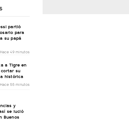
S
ssi partió
osario para
 a su papá
Hace 49 minutos
ita a Tigre en
 cortar su
a histórica
Hace 55 minutos
ncias y
sí se lució
en Buenos