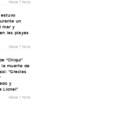
Hace 1 hora
: estuvo
durante un
l mar y
en las playas
Hace 1 hora
de "Chiqui"
 la muerte de
si: "Gracias
r
ado y
 Lionel"
Hace 1 hora