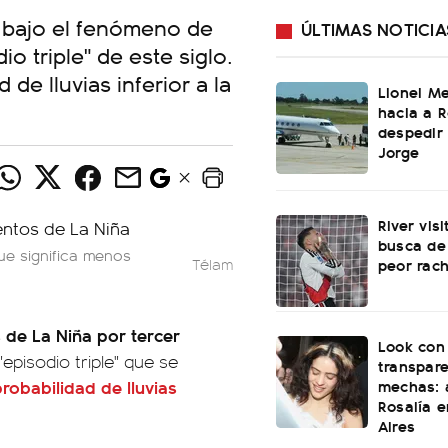
a bajo el fenómeno de
ÚLTIMAS NOTICIA
io triple" de este siglo.
 de lluvias inferior a la
Lionel Me
hacia a R
despedir
Jorge
River vis
busca de
ue significa menos
peor rach
Télam
 de La Niña por tercer
Look con
"episodio triple" que se
transpare
mechas: a
robabilidad de lluvias
Rosalía 
Aires