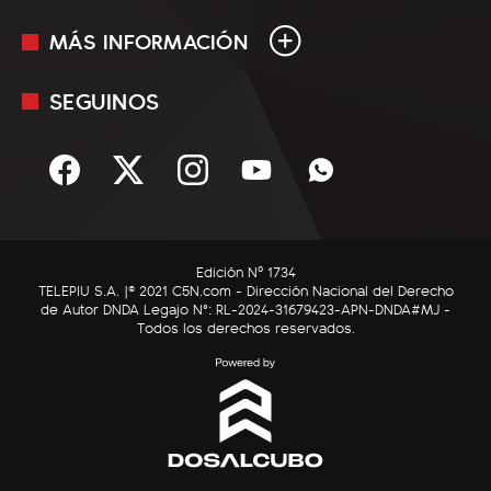
MÁS INFORMACIÓN
En Vivo
Minuto Uno
SEGUINOS
Mediakit
Política
Términos y condiciones
Sociedad
Rss
Economía
Enfoque
Edición Nº 1734
C5N Autos
TELEPIU S.A. |© 2021 C5N.com - Dirección Nacional del Derecho
de Autor DNDA Legajo N°: RL-2024-31679423-APN-DNDA#MJ -
RatingCero
Todos los derechos reservados.
Deportes
Lifestyle
Astrología
Tecnología