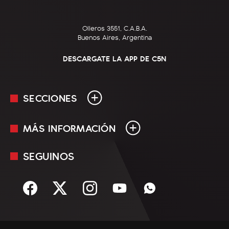
Olleros 3551, C.A.B.A.
Buenos Aires, Argentina
DESCARGATE LA APP DE C5N
SECCIONES
MÁS INFORMACIÓN
En Vivo
Minuto Uno
SEGUINOS
Mediakit
Política
Términos y condiciones
Sociedad
Rss
Economía
Enfoque