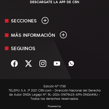
DESCARGATE LA APP DE C5N
SECCIONES
MÁS INFORMACIÓN
En Vivo
Minuto Uno
SEGUINOS
Mediakit
Política
Términos y condiciones
Sociedad
Rss
Economía
Enfoque
Edición Nº 1735
C5N Autos
TELEPIU S.A. |© 2021 C5N.com - Dirección Nacional del Derecho
de Autor DNDA Legajo N°: RL-2024-31679423-APN-DNDA#MJ -
RatingCero
Todos los derechos reservados.
Deportes