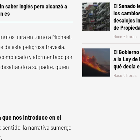
El Senado le
in saber inglés pero alcanzó a
los cambios
n es
desalojos i
de Propied
inutos, gira en torno a Michael,
Hace 6 horas
 de esta peligrosa travesía.
El Gobierno
e complicado y atormentado por
a la Ley de
 desafiando a su padre, quien
qué decía e
Hace 6 horas
 que nos introduce en el
e sentido, la narrativa sumerge
.