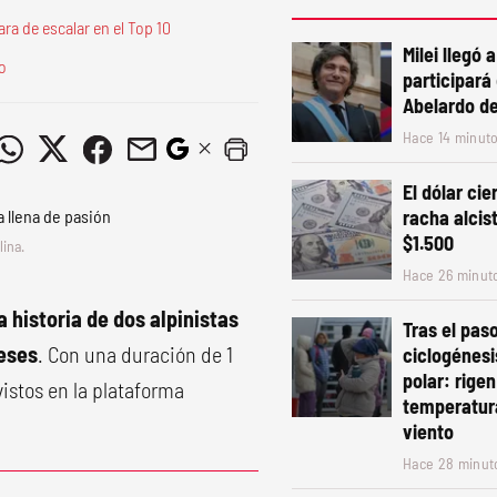
ra de escalar en el Top 10
Milei llegó 
o
participará
Abelardo de 
Hace 14 minut
El dólar ci
racha alcist
$1.500
lina.
Hace 26 minut
 historia de dos alpinistas
Tras el paso
ceses
. Con una duración de 1
ciclogénesis
polar: rigen
vistos en la plataforma
temperatur
viento
Hace 28 minut