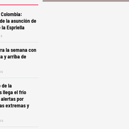
a Colombia:
 de la asunción de
la Espriella
os
erra la semana con
a y arriba de
os
 de la
 llega el frío
 alertas por
as extremas y
os