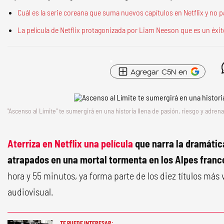
Cuál es la serie coreana que suma nuevos capítulos en Netflix y no pa
La película de Netflix protagonizada por Liam Neeson que es un éxit
Agregar C5N en
"Ascenso al Límite" te sumergirá en una historia llena de pasión, riesgo y adrena
Aterriza en Netflix una película
que narra la dramática
atrapados en una mortal tormenta en los Alpes fran
hora y 55 minutos, ya forma parte de los diez títulos más 
audiovisual.
TE PUEDE INTERESAR: