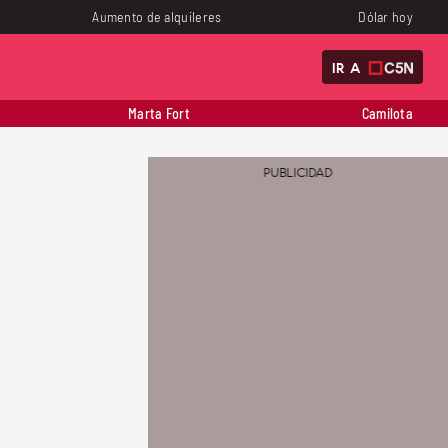
Aumento de alquileres
Dólar hoy
IR A
Marta Fort
Camilota