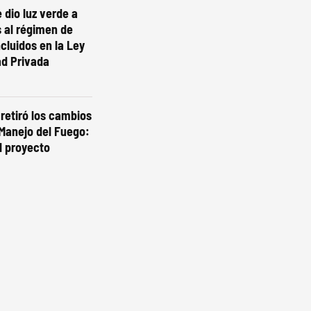
 dio luz verde a
 al régimen de
ncluidos en la Ley
ad Privada
 retiró los cambios
 Manejo del Fuego:
l proyecto