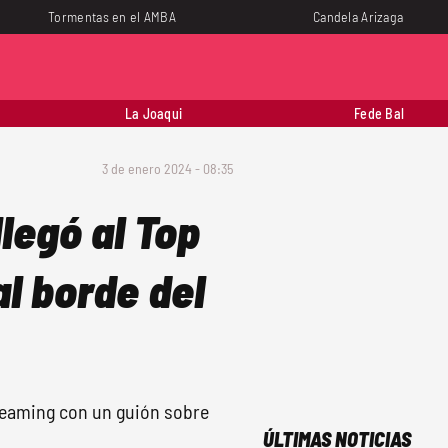
Tormentas en el AMBA
Candela Arizaga
La Joaqui
Fede Bal
3 de enero 2024 - 08:35
llegó al Top
al borde del
streaming con un guión sobre
ÚLTIMAS NOTICIAS