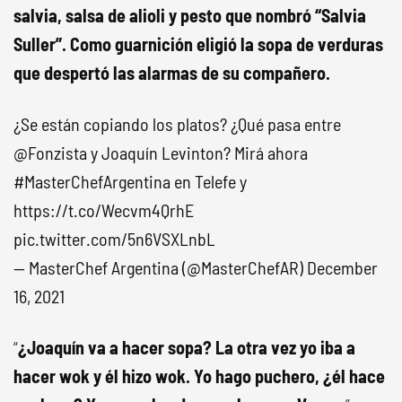
salvia, salsa de alioli y pesto que nombró “Salvia
Suller”. Como guarnición eligió la sopa de verduras
que despertó las alarmas de su compañero.
¿Se están copiando los platos? ¿Qué pasa entre
@Fonzista
y Joaquín Levinton? Mirá ahora
#MasterChefArgentina
en Telefe y
https://t.co/Wecvm4QrhE
pic.twitter.com/5n6VSXLnbL
— MasterChef Argentina (@MasterChefAR)
December
16, 2021
“
¿Joaquín va a hacer sopa? L
a otra vez yo iba a
hacer wok y él hizo wok. Yo hago puchero, ¿él hace