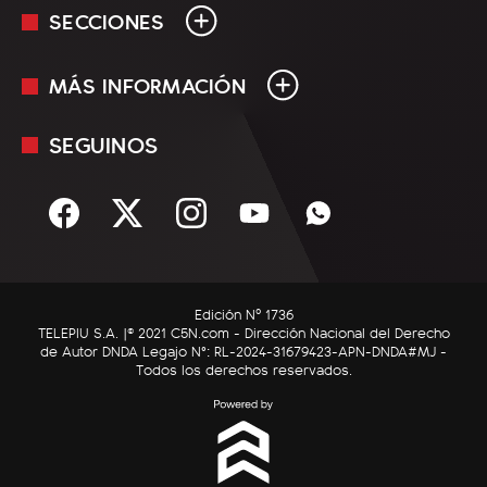
SECCIONES
MÁS INFORMACIÓN
En Vivo
Minuto Uno
SEGUINOS
Mediakit
Política
Términos y condiciones
Sociedad
Rss
Economía
Enfoque
Edición Nº 1736
C5N Autos
TELEPIU S.A. |© 2021 C5N.com - Dirección Nacional del Derecho
de Autor DNDA Legajo N°: RL-2024-31679423-APN-DNDA#MJ -
RatingCero
Todos los derechos reservados.
Deportes
Lifestyle
Astrología