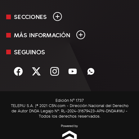
SECCIONES
MÁS INFORMACIÓN
En Vivo
Minuto Uno
SEGUINOS
Mediakit
Política
Términos y condiciones
Sociedad
Rss
Economía
Enfoque
Edición Nº 1737
C5N Autos
TELEPIU S.A. |© 2021 C5N.com - Dirección Nacional del Derecho
de Autor DNDA Legajo N°: RL-2024-31679423-APN-DNDA#MJ -
RatingCero
Todos los derechos reservados.
Deportes
Lifestyle