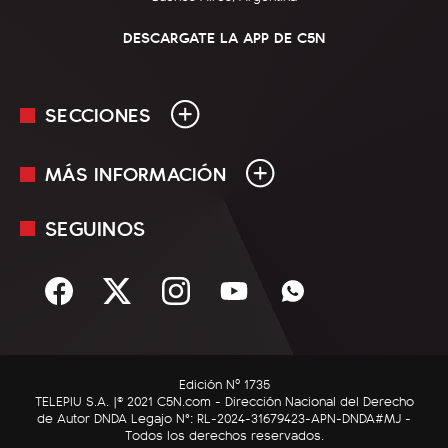
DESCARGATE LA APP DE C5N
SECCIONES
MÁS INFORMACIÓN
En Vivo
Minuto Uno
SEGUINOS
Mediakit
Política
Términos y condiciones
Sociedad
Rss
Economía
Enfoque
Edición Nº 1735
C5N Autos
TELEPIU S.A. |© 2021 C5N.com - Dirección Nacional del Derecho
de Autor DNDA Legajo N°: RL-2024-31679423-APN-DNDA#MJ -
RatingCero
Todos los derechos reservados.