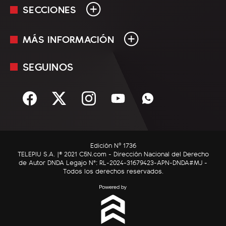
SECCIONES
MÁS INFORMACIÓN
En Vivo
Minuto Uno
SEGUINOS
Mediakit
Política
Términos y condiciones
Sociedad
Rss
Economía
Enfoque
Edición Nº 1736
C5N Autos
TELEPIU S.A. |© 2021 C5N.com - Dirección Nacional del Derecho
de Autor DNDA Legajo N°: RL-2024-31679423-APN-DNDA#MJ -
RatingCero
Todos los derechos reservados.
Deportes
Lifestyle
Astrología