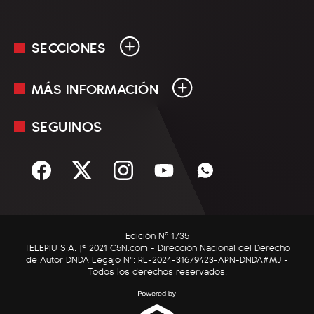
SECCIONES
MÁS INFORMACIÓN
En Vivo
Minuto Uno
SEGUINOS
Mediakit
Política
Términos y condiciones
Sociedad
Rss
Economía
Enfoque
Edición Nº 1735
C5N Autos
TELEPIU S.A. |© 2021 C5N.com - Dirección Nacional del Derecho
de Autor DNDA Legajo N°: RL-2024-31679423-APN-DNDA#MJ -
RatingCero
Todos los derechos reservados.
Deportes