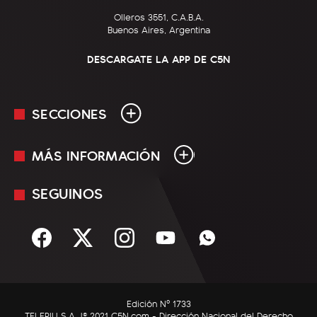
Olleros 3551, C.A.B.A.
Buenos Aires, Argentina
DESCARGATE LA APP DE C5N
SECCIONES
MÁS INFORMACIÓN
En Vivo
Minuto Uno
SEGUINOS
Mediakit
Política
Términos y condiciones
Sociedad
Rss
Economía
Enfoque
Edición Nº 1733
C5N Autos
TELEPIU S.A. |© 2021 C5N.com - Dirección Nacional del Derecho