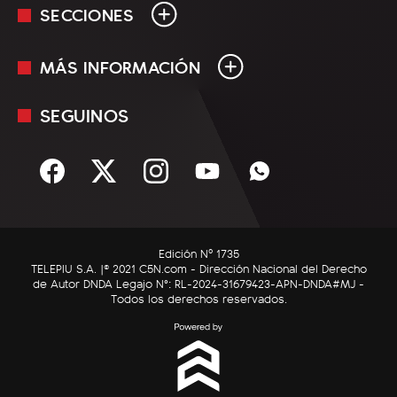
SECCIONES
MÁS INFORMACIÓN
En Vivo
Minuto Uno
SEGUINOS
Mediakit
Política
Términos y condiciones
Sociedad
Rss
Economía
Enfoque
Edición Nº 1735
C5N Autos
TELEPIU S.A. |© 2021 C5N.com - Dirección Nacional del Derecho
de Autor DNDA Legajo N°: RL-2024-31679423-APN-DNDA#MJ -
RatingCero
Todos los derechos reservados.
Deportes
Lifestyle
Astrología