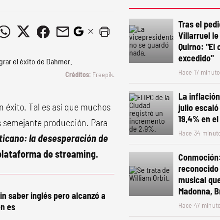
Tras el ped
Villarruel l
Quirno: "El 
excedido"
Hace 17 minut
Freepik.
La inflació
un éxito. Tal es así que muchos
julio escal
19,4% en el
as semejante producción. Para
Hace 34 minut
aticano: la desesperación de
plataforma de streaming.
Conmoción:
reconocido
musical que
Madonna, Br
in saber inglés pero alcanzó a
Hace 47 minut
n es