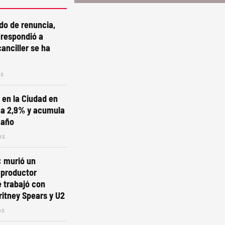
ido de renuncia,
e respondió a
canciller se ha
os
n en la Ciudad en
ó a 2,9% y acumula
 año
os
 murió un
 productor
 trabajó con
itney Spears y U2
os