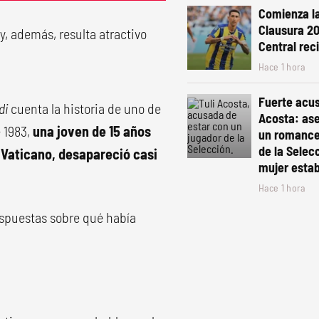
Comienza la
Clausura 20
y, además, resulta atractivo
Central reci
Hace 1 hora
Fuerte acus
di
cuenta la historia de uno de
Acosta: as
e 1983,
una joven de 15 años
un romance
de la Selec
 Vaticano, desapareció casi
mujer esta
Hace 1 hora
respuestas sobre qué había