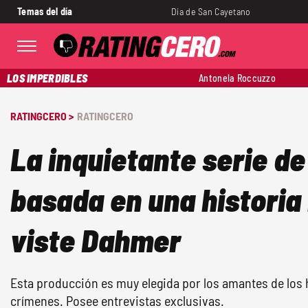
Temas del día
Día de San Cayetano
LOS IMPERDIBLES
Antonela Roccuzzo
RATINGCERO >
RATINGCERO
La inquietante serie de
basada en una historia r
viste Dahmer
Esta producción es muy elegida por los amantes de los 
crímenes. Posee entrevistas exclusivas.