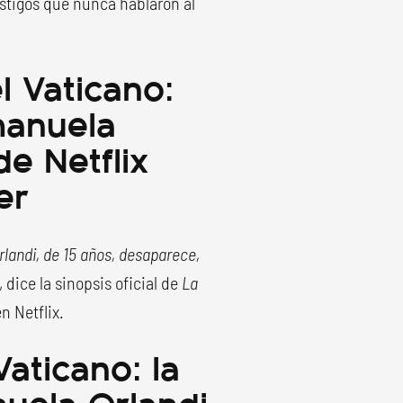
estigos que nunca hablaron al
l Vaticano:
manuela
de Netflix
er
rlandi, de 15 años, desaparece,
, dice la sinopsis oficial de
La
n Netflix.
Vaticano: la
uela Orlandi