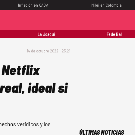
Inflación en CABA
Milei en Colombia
La Joaqui
Fede Bal
14 de octubre 2022 - 23:21
 Netflix
eal, ideal si
hechos verídicos y los
ÚLTIMAS NOTICIAS