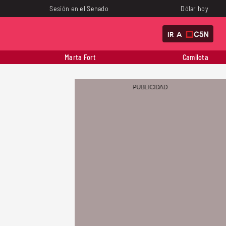
Sesión en el Senado
Dólar hoy
IR A
Marta Fort
Camilota