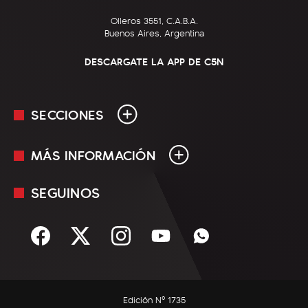
Olleros 3551, C.A.B.A.
Buenos Aires, Argentina
DESCARGATE LA APP DE C5N
SECCIONES
MÁS INFORMACIÓN
En Vivo
Minuto Uno
SEGUINOS
Mediakit
Política
Términos y condiciones
Sociedad
Rss
Economía
Enfoque
Edición Nº 1735
C5N Autos