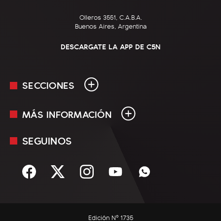
Olleros 3551, C.A.B.A.
Buenos Aires, Argentina
DESCARGATE LA APP DE C5N
SECCIONES
MÁS INFORMACIÓN
En Vivo
Minuto Uno
SEGUINOS
Mediakit
Política
Términos y condiciones
Sociedad
Rss
Economía
Enfoque
Edición Nº 1735