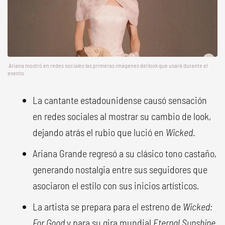
Ariana mostró en redes sociales las primeras imágenes del look que usará durante el
evento.
La cantante estadounidense causó sensación
en redes sociales al mostrar su cambio de look,
dejando atrás el rubio que lució en
Wicked
.
Ariana Grande regresó a su clásico tono castaño,
generando nostalgia entre sus seguidores que
asociaron el estilo con sus inicios artísticos.
La artista se prepara para el estreno de
Wicked:
For Good
y para su gira mundial
Eternal Sunshine