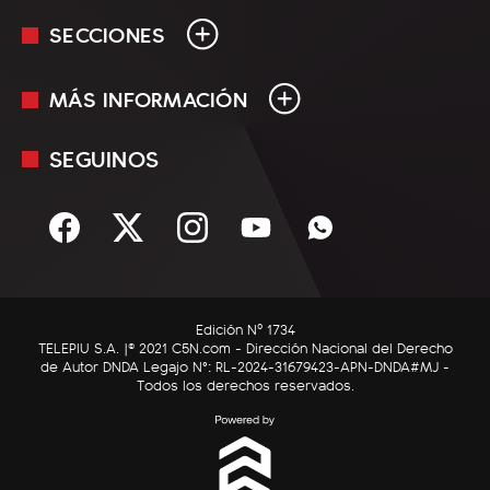
SECCIONES
MÁS INFORMACIÓN
En Vivo
Minuto Uno
SEGUINOS
Mediakit
Política
Términos y condiciones
Sociedad
Rss
Economía
Enfoque
Edición Nº 1734
C5N Autos
TELEPIU S.A. |© 2021 C5N.com - Dirección Nacional del Derecho
de Autor DNDA Legajo N°: RL-2024-31679423-APN-DNDA#MJ -
RatingCero
Todos los derechos reservados.
Deportes
Lifestyle