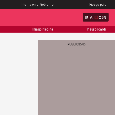
Interna en el Gobierno
Riesgo país
IR A
Thiago Medina
Mauro Icardi