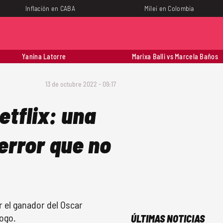
Inflación en CABA
Milei en Colombia
Yanina Latorre
Marixa Balli vs Marcela Baños
13 de octubre 2022 - 09:17
etflix: una
error que no
r el ganador del Oscar
logo.
ÚLTIMAS NOTICIAS