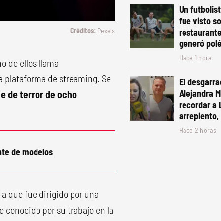
Un futbolis
fue visto s
Pexels
restaurante
generó pol
Hace 1 hora
no de ellos llama
la plataforma de streaming. Se
El desgarra
Alejandra Ma
e de terror de ocho
recordar a 
.
arrepiento, 
Hace 2 horas
nte de modelos
 a que fue dirigido por una
 conocido por su trabajo en la