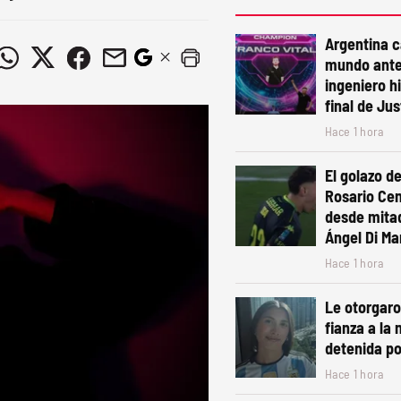
Argentina 
mundo ante
ingeniero h
final de Ju
Hace 1 hora
El golazo de
Rosario Cen
desde mita
Ángel Di Mar
Hace 1 hora
Le otorgaro
fianza a la 
detenida po
Hace 1 hora