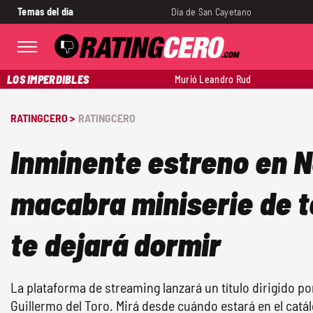
Temas del día
Día de San Cayetano
LOS IMPERDIBLES
Murió Leandro Rud
RATINGCERO >
RATINGCERO
Inminente estreno en N
macabra miniserie de t
te dejará dormir
La plataforma de streaming lanzará un título dirigido po
Guillermo del Toro. Mirá desde cuándo estará en el catá