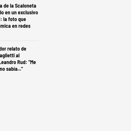
ta de la Scaloneta
olo en un exclusivo
: la foto que
émica en redes
dor relato de
glietti al
Leandro Rud: "Me
no sabía..."