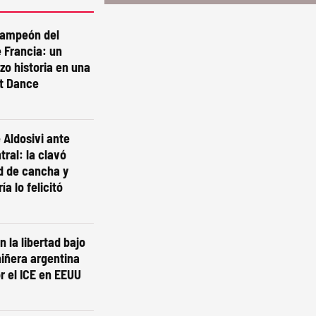
campeón del
 Francia: un
izo historia en una
st Dance
 Aldosivi ante
tral: la clavó
d de cancha y
ía lo felicitó
n la libertad bajo
niñera argentina
r el ICE en EEUU