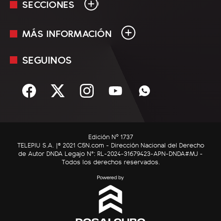
SECCIONES
MÁS INFORMACIÓN
En Vivo
Minuto Uno
SEGUINOS
Mediakit
Política
Términos y condiciones
Sociedad
Rss
Economía
Enfoque
Edición Nº 1737
C5N Autos
TELEPIU S.A. |© 2021 C5N.com - Dirección Nacional del Derecho
de Autor DNDA Legajo N°: RL-2024-31679423-APN-DNDA#MJ -
RatingCero
Todos los derechos reservados.
Deportes
Lifestyle
Astrología