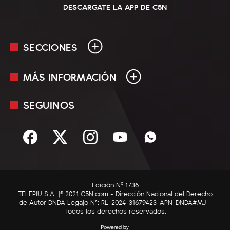
DESCARGATE LA APP DE C5N
SECCIONES
MÁS INFORMACIÓN
En Vivo
Minuto Uno
SEGUINOS
Mediakit
Política
Términos y condiciones
Sociedad
Rss
Economía
Enfoque
Edición Nº 1736
C5N Autos
TELEPIU S.A. |© 2021 C5N.com - Dirección Nacional del Derecho
de Autor DNDA Legajo N°: RL-2024-31679423-APN-DNDA#MJ -
RatingCero
Todos los derechos reservados.
Deportes