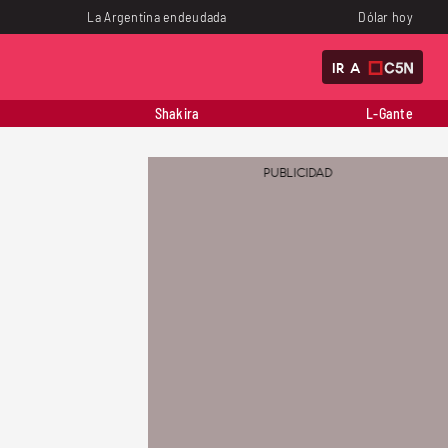
La Argentina endeudada
Dólar hoy
IR A
Shakira
L-Gante