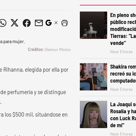
En pleno sh
público rec
modificació
Tierras: "La
vende"
Glamour México
Hace 5 horas
Shakira rom
e Rihanna, elegida por ella por
recreó su i
computado
Hace 5 horas
de perfumería y se distingue
.
La Joaqui 
Rosalía y h
ra los $500 mil, situándose en
con Luck R
de mí"
Hace 5 horas