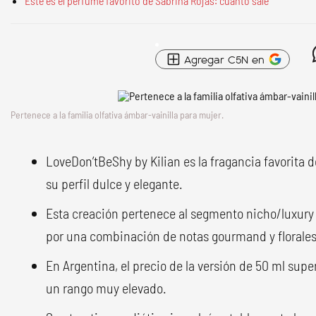
Este es el perfume favorito de Sabrina Rojas: cuánto sale
Agregar C5N en
Pertenece a la familia olfativa ámbar-vainilla para mujer.
LoveDon’tBeShy by Kilian es la fragancia favorita d
su perfil dulce y elegante.
Esta creación pertenece al segmento nicho/luxury 
por una combinación de notas gourmand y florales
En Argentina, el precio de la versión de 50 ml supe
un rango muy elevado.