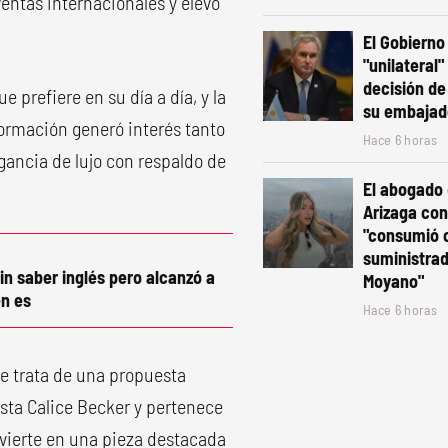
entas internacionales y elevó
El Gobierno 
"unilateral"
decisión de 
e prefiere en su día a día, y la
su embajad
ormación generó interés tanto
Hace 6 horas
ancia de lujo con respaldo de
El abogado
Arizaga co
"consumió 
suministra
in saber inglés pero alcanzó a
Moyano"
n es
Hace 6 horas
se trata de una propuesta
ista Calice Becker y pertenece
onvierte en una pieza destacada