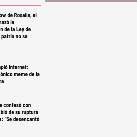
ow de Rosalía, el
hazó la
n de la Ley de
 patria no se
pió internet:
cónico meme de la
ra
se confesó con
abló de su ruptura
a: "Se desencantó