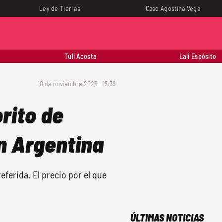
Ley de Tierras
Caso Agostina Vega
Tuli Acosta
Lali Espósito
10 de noviembre 2025 - 15:39
rito de
n Argentina
eferida. El precio por el que
ÚLTIMAS NOTICIAS