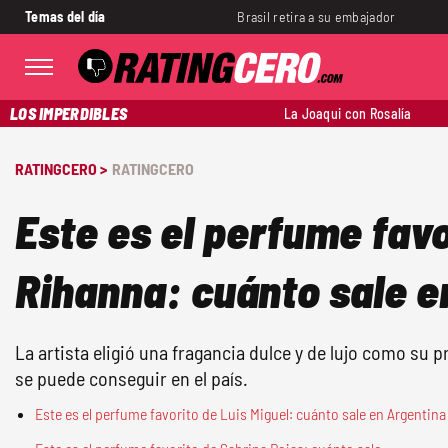
Temas del día
Brasil retira a su embajador
LOS IMPERDIBLES
La Joaqui con Rosalía
RATINGCERO >
RATINGCERO
Este es el perfume favo
Rihanna: cuánto sale e
La artista eligió una fragancia dulce y de lujo como su pr
se puede conseguir en el país.
Este es el perfume favorito de Luis Miguel: cuánto sale en Argentina