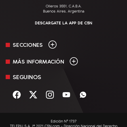
Olleros 3551, C.A.B.A.
Buenos Aires, Argentina
DESCARGATE LA APP DE C5N
SECCIONES
MÁS INFORMACIÓN
En Vivo
Minuto Uno
SEGUINOS
Mediakit
Política
Términos y condiciones
Sociedad
Rss
Economía
Enfoque
Edición Nº 1737
C5N Autos
TELEPIU S.A. |© 2021 C5N.com - Dirección Nacional del Derecho