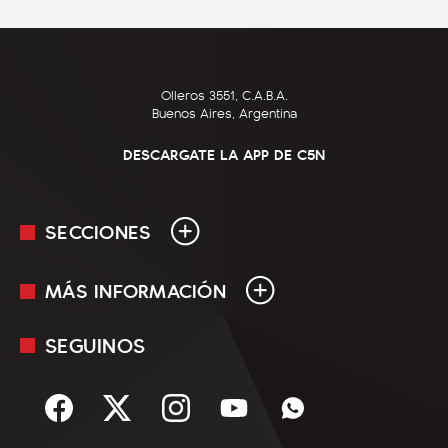
Olleros 3551, C.A.B.A.
Buenos Aires, Argentina
DESCARGATE LA APP DE C5N
SECCIONES
MÁS INFORMACIÓN
En Vivo
Minuto Uno
SEGUINOS
Mediakit
Política
Términos y condiciones
Sociedad
Rss
Economía