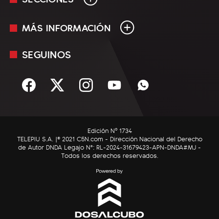
MÁS INFORMACIÓN
En Vivo
Minuto Uno
SEGUINOS
Mediakit
Política
Términos y condiciones
Sociedad
Rss
Economía
Enfoque
Edición Nº 1734
C5N Autos
TELEPIU S.A. |© 2021 C5N.com - Dirección Nacional del Derecho
de Autor DNDA Legajo N°: RL-2024-31679423-APN-DNDA#MJ -
RatingCero
Todos los derechos reservados.
Deportes
Lifestyle
Astrología